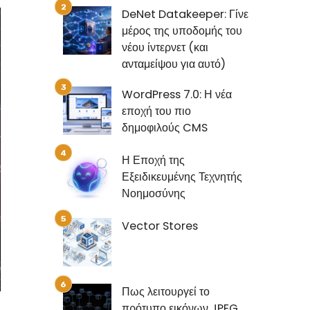
DeNet Datakeeper: Γίνε
μέρος της υποδομής του
νέου ίντερνετ (και
ανταμείψου για αυτό)
WordPress 7.0: Η νέα
εποχή του πιο
δημοφιλούς CMS
Η Εποχή της
Εξειδικευμένης Τεχνητής
Νοημοσύνης
Vector Stores
Πως λειτουργεί το
πρότυπο εικόνων JPEG