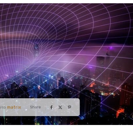
matrix
Share
απο