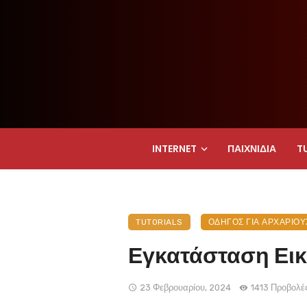
INTERNET
ΠΑΙΧΝΊΔΙΑ
T
TUTORIALS
ΟΔΗΓΌΣ ΓΙΑ ΑΡΧΆΡΙΟΥ
Εγκατάσταση Ει
23 Φεβρουαρίου, 2024
1413 Προβολέ