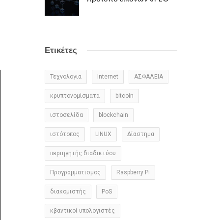
Ετικέτες
Τεχνολογια
Internet
ΑΣΦΑΛΕΙΑ
κρυπτονομίσματα
bitcoin
ιστοσελίδα
blockchain
ιστότοπος
LINUX
Δίαστημα
περιηγητής διαδικτύου
Προγραμματισμος
Raspberry Pi
διακομιστής
PoS
κβαντικοί υπολογιστές