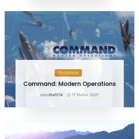
ΠΑΙΧΝΊΔΙΑ
Command: Modern Operations
Matrix
απο
17 Μαΐου, 2021