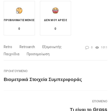
ΠΡΟΒΛΗΜΑΤΙΣΜΈΝΟΣ
ΔΕΝ ΜΟΥ ΆΡΕΣΕ
0
0
Retro
Retroarch
Εξομοιωτής
0
1011
Παιχνίδια
Προσομοίωση
ΠΡΟΗΓΟΎΜΕΝΟ
Βιομετρικά Στοιχεία Συμπεριφοράς
ΕΠΌΜΕΝΟ
Τι είναι το Grass