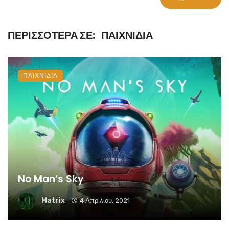
ΠΕΡΙΣΣΌΤΕΡΑ ΣΕ:
ΠΑΙΧΝΊΔΙΑ
ΠΑΙΧΝΊΔΙΑ
No Man’s Sky
Matrix
4 Απριλίου, 2021