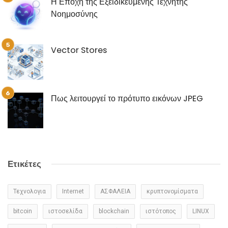
Η Εποχή της Εξειδικευμένης Τεχνητής
Νοημοσύνης
Vector Stores
Πως λειτουργεί το πρότυπο εικόνων JPEG
Ετικέτες
Τεχνολογια
Internet
ΑΣΦΑΛΕΙΑ
κρυπτονομίσματα
bitcoin
ιστοσελίδα
blockchain
ιστότοπος
LINUX