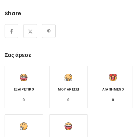
Share
Σας άρεσε
ΕΞΑΙΡΕΤΙΚΌ
ΜΟΥ ΑΡΈΣΕΙ
ΑΓΑΠΗΜΈΝΟ
0
0
0