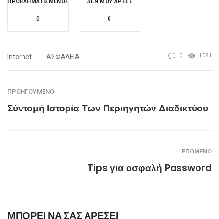
ΠΡΟΒΛΗΜΑΤΙΣΜΈΝΟΣ
ΔΕΝ ΜΟΥ ΆΡΕΣΕ
0
0
0
1081
Internet
ΑΣΦΑΛΕΙΑ
ΠΡΟΗΓΟΎΜΕΝΟ
Σύντομή Ιστορία Των Περιηγητών Διαδικτύου
ΕΠΌΜΕΝΟ
Tips για ασφαλή Password
ΜΠΟΡΕΊ ΝΑ ΣΑΣ ΑΡΈΣΕΙ