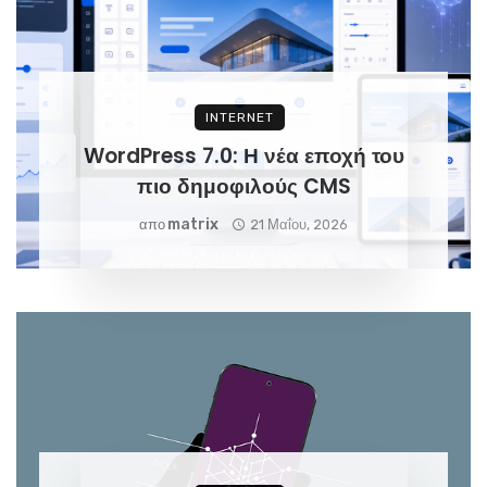
INTERNET
WordPress 7.0: Η νέα εποχή του
πιο δημοφιλούς CMS
Matrix
απο
21 Μαΐου, 2026