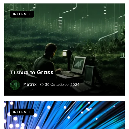
INTERNET
Τι είναι το Grass
Matrix
30 Οκτωβρίου, 2024
INTERNET