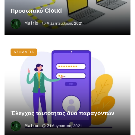
Προσωπικό Cloud
Matrix
9 Σεπτεμβρίου, 2021
ΑΣΦΑΛΕΙΑ
Έλεγχος ταυτότητας δύο παραγόντων
Matrix
31 Αυγούστου, 2021