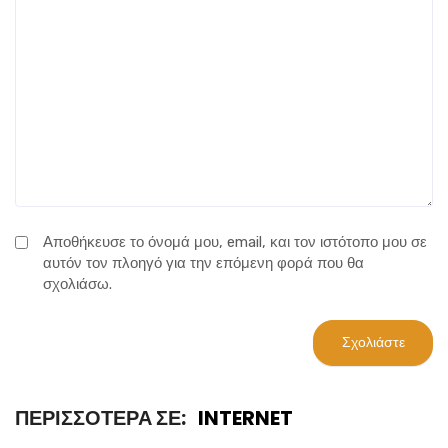
Αποθήκευσε το όνομά μου, email, και τον ιστότοπο μου σε
αυτόν τον πλοηγό για την επόμενη φορά που θα
σχολιάσω.
ΠΕΡΙΣΣΌΤΕΡΑ ΣΕ:
INTERNET