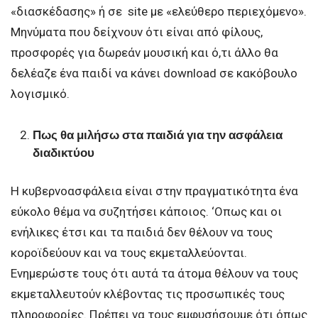
«διασκέδασης» ή σε site με «ελεύθερο περιεχόμενο».
Μηνύματα που δείχνουν ότι είναι από φίλους,
προσφορές για δωρεάν μουσική και ό,τι άλλο θα
δελέαζε ένα παιδί να κάνει download σε κακόβουλο
λογισμικό.
Πως θα μιλήσω στα παιδιά για την ασφάλεια
διαδικτύου
Η κυβερνοασφάλεια είναι στην πραγματικότητα ένα
εύκολο θέμα να συζητήσει κάποιος. ‘Οπως και οι
ενήλικες έτσι και τα παιδιά δεν θέλουν να τους
κοροϊδεύουν και να τους εκμεταλλεύονται.
Ενημερώστε τους ότι αυτά τα άτομα θέλουν να τους
εκμεταλλευτούν κλέβοντας τις προσωπικές τους
πληροφορίες. Πρέπει να τους εμφυσήσουμε ότι όπως