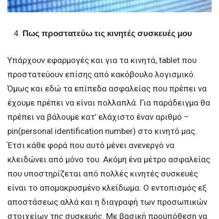
Πως προστατεύω τις κινητές συσκευές μου
Υπάρχουν εφαρμογές και για τα κινητά, tablet που
προστατεύουν επίσης από κακόβουλο λογισμικό.
Όμως και εδώ τα επίπεδα ασφαλείας που πρέπει να
έχουμε πρέπει να είναι πολλαπλά. Για παράδειγμα θα
πρέπει να βάλουμε κατ’ ελάχιστο έναν αριθμό –
pin(personal identification number) στο κινητό μας.
Έτσι κάθε φορά που αυτό μένει ανενεργό να
κλειδώνει από μόνο του. Ακόμη ένα μέτρο ασφαλείας
που υποστηρίζεται από πολλές κινητές συσκευές
είναι το απομακρυσμένο κλείδωμα. Ο εντοπισμός εξ
αποστάσεως αλλά και η διαγραφή των προσωπικών
στοιχείων της συσκευής. Με βασική προϋπόθεση να