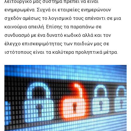
λειτουργικό μας σύστημα πρέπει να είναι
ενημερωμένα. Συχνά οι εταιρείες ενημερώνουν
σχεδόν αμέσως το λογισμικό τους απέναντι σε μια
καινούρια απειλή. Επίσης τα παραπάνω σε
συνδυασμό με ένα δυνατό κωδικό αλλά και τον
έλεγχο επισκεψιμότητας των παιδιών μας σε
ιστότοπους είναι τα καλύτερα προληπτικά μέτρα.