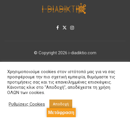
© Copyright 2026 i-diadiktio.com
ΕΠΙΚΟΙΝΩΝΊΑ
Χρησιμοποιούμε cookies στον ιστότοπό μας για να σας
ΠΟΛΙΤΙΚΉ ΑΠΟΡΡΉΤΟΥ
προσφέρουμε την πιο σχετική εμπειρία, θυμόμαστε τις
προτιμήσεις σας και τις επανειλημμένες επισκέψεις.
Κάνοντας κλικ στο "Αποδοχή", αποδέχεστε τη χρήση
ΟΛΩΝ των cookies.
Ρυθμίσεις Cookies
Αποδοχή
Μετάφραση