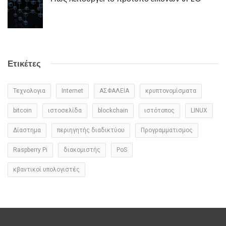
Ετικέτες
Τεχνολογια
Internet
ΑΣΦΑΛΕΙΑ
κρυπτονομίσματα
bitcoin
ιστοσελίδα
blockchain
ιστότοπος
LINUX
Δίαστημα
περιηγητής διαδικτύου
Προγραμματισμος
Raspberry Pi
διακομιστής
PoS
κβαντικοί υπολογιστές