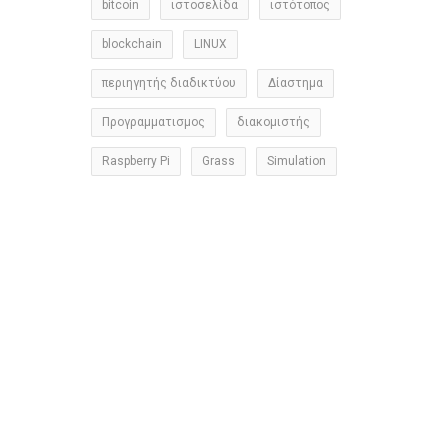
bitcoin
ιστοσελίδα
ιστότοπος
blockchain
LINUX
περιηγητής διαδικτύου
Δίαστημα
Προγραμματισμος
διακομιστής
Raspberry Pi
Grass
Simulation