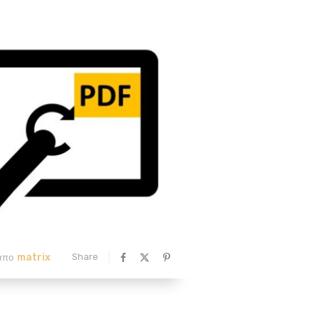
matrix
Share
απο