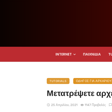
INTERNET
ΠΑΙΧΝΊΔΙΑ
T
TUTORIALS
ΟΔΗΓΌΣ ΓΙΑ ΑΡΧΆΡΙΟΥ
Μετατρέψετε αρχ
25 Απριλίου, 2021
1147 Προβολές