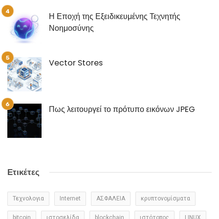
Η Εποχή της Εξειδικευμένης Τεχνητής
Νοημοσύνης
Vector Stores
Πως λειτουργεί το πρότυπο εικόνων JPEG
Ετικέτες
Τεχνολογια
Internet
ΑΣΦΑΛΕΙΑ
κρυπτονομίσματα
bitcoin
ιστοσελίδα
blockchain
ιστότοπος
LINUX