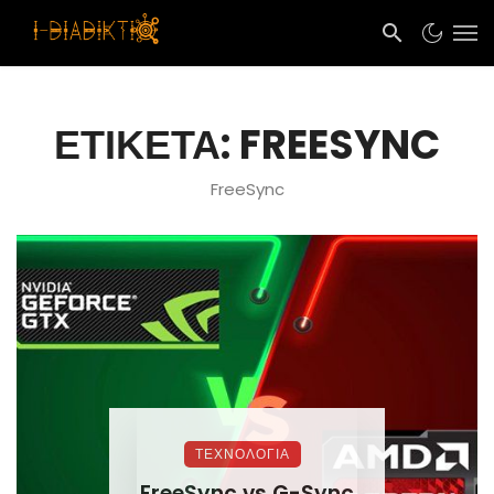
ΕΤΙΚΈΤΑ: FREESYNC
FreeSync
ΤΕΧΝΟΛΟΓΙΑ
FreeSync vs G-Sync