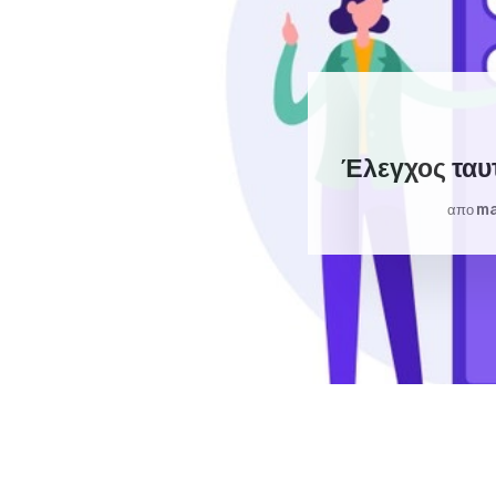
Έλεγχος ταυ
Ma
απο