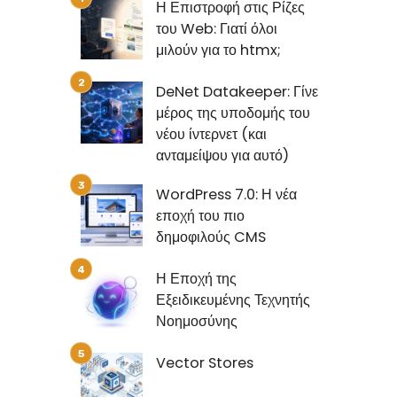
Η Επιστροφή στις Ρίζες
του Web: Γιατί όλοι
μιλούν για το htmx;
DeNet Datakeeper: Γίνε
μέρος της υποδομής του
νέου ίντερνετ (και
ανταμείψου για αυτό)
WordPress 7.0: Η νέα
εποχή του πιο
δημοφιλούς CMS
Η Εποχή της
Εξειδικευμένης Τεχνητής
Νοημοσύνης
Vector Stores