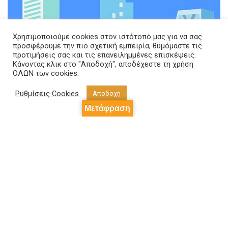
Χρησιμοποιούμε cookies στον ιστότοπό μας για να σας
προσφέρουμε την πιο σχετική εμπειρία, θυμόμαστε τις
προτιμήσεις σας και τις επανειλημμένες επισκέψεις.
Κάνοντας κλικ στο "Αποδοχή", αποδέχεστε τη χρήση
Η γλώσσα Scratch
ΟΛΩΝ των cookies.
Ρυθμίσεις Cookies
Αποδοχή
Εκτός από τον συνδυασμό οπτικού και
Μετάφραση
παραδοσιακού προγραμματισμού, υπάρχουν γλώσσες
οπτικού προγραμματισμού οι οποίες
χρησιμοποιούνται για τον προγραμματισμό
ολόκληρης της εφαρμογής. Μια από τις πιο
δημοφιλείς είναι η γλώσσα
Scratch
.
Η γλώσσα αυτή χρησιμοποιείται ανά τον κόσμο για
τη διδασκαλία της προγραμματιστικής λογικής τόσο