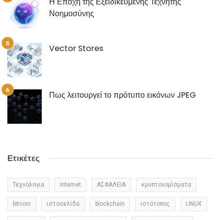
Η Εποχή της Εξειδικευμένης Τεχνητής
Νοημοσύνης
Vector Stores
Πως λειτουργεί το πρότυπο εικόνων JPEG
Ετικέτες
Τεχνολογια
Internet
ΑΣΦΑΛΕΙΑ
κρυπτονομίσματα
bitcoin
ιστοσελίδα
blockchain
ιστότοπος
LINUX