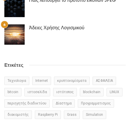
Πως λειτουργεί το πρότυπο εικόνων JPEG
Άδειες Χρήσης Λογισμικού
Ετικέτες
Τεχνολογια
Internet
κρυπτονομίσματα
ΑΣΦΑΛΕΙΑ
bitcoin
ιστοσελίδα
ιστότοπος
blockchain
LINUX
περιηγητής διαδικτύου
Δίαστημα
Προγραμματισμος
διακομιστής
Raspberry Pi
Grass
Simulation