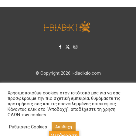
© Copyright 2026 i-diadiktio.com
ΕΠΙΚΟΙΝΩΝΊΑ
Χρησιμοποιούμε cookies στον ιστότοπό μας για να σας
ΠΟΛΙΤΙΚΉ ΑΠΟΡΡΉΤΟΥ
προσφέρουμε την πιο σχετική εμπειρία, θυμόμαστε τις
προτιμήσεις σας και τις επανειλημμένες επισκέψεις.
Κάνοντας κλικ στο "Αποδοχή", αποδέχεστε τη χρήση
ΟΛΩΝ των cookies.
Ρυθμίσεις Cookies
Αποδοχή
Μετάφραση