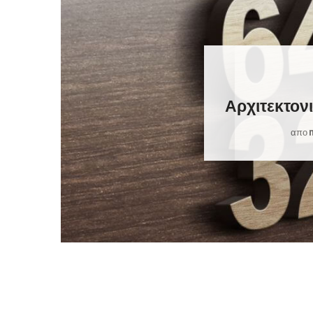
Αρχιτεκτονι
απο