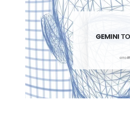
GEMINI Τ
M
απο