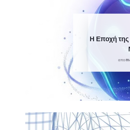
Η Εποχή της
M
απο