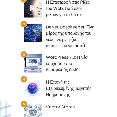
Η Επιστροφή στις Ρίζες
του Web: Γιατί όλοι
μιλούν για το htmx;
DeNet Datakeeper: Γίνε
μέρος της υποδομής του
νέου ίντερνετ (και
ανταμείψου για αυτό)
WordPress 7.0: Η νέα
εποχή του πιο
δημοφιλούς CMS
Η Εποχή της
Εξειδικευμένης Τεχνητής
Νοημοσύνης
Vector Stores