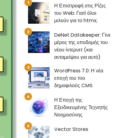
Η Επιστροφή στις Ρίζες
του Web: Γιατί όλοι
μιλούν για το htmx;
DeNet Datakeeper: Γίνε
μέρος της υποδομής του
νέου ίντερνετ (και
ανταμείψου για αυτό)
WordPress 7.0: Η νέα
εποχή του πιο
δημοφιλούς CMS
Η Εποχή της
Εξειδικευμένης Τεχνητής
Νοημοσύνης
Vector Stores