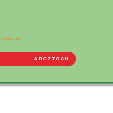
ής Απορρήτου